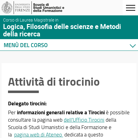
Corso di Laurea Magistrale in
Logica, Filosofia delle scienze e Metodi
della ricerca
MENÙ DEL CORSO
Home
Presentazione
Corso di studi
Attività di tirocinio
Organizzazione
Sedi e strutture
Per iscriversi
Delegato tirocini:
Per laurearsi
informazioni generali relative a Tirocini
Per
è possibile
Servizi per l'inclusione
consultare la pagina web
dell'Ufficio Tirocini
della
Studenti internazionali
Scuola di Studi Umanistici e della Formazione e
Proseguire dopo la laurea
la
pagina web di Ateneo
dedicata a questo
Mobilità internazionale