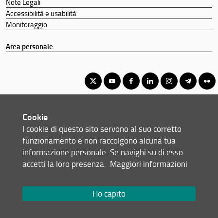
Note Legali
Accessibilità e usabilità
Monitoraggio
Area personale
Corso di Laurea Magistrale in Logica, Filosofia delle scienze e
Cookie
Metodi della ricerca
I cookie di questo sito servono al suo corretto
© Copyright 2012-2026 Università degli Studi di Firenze UNIFI
funzionamento e non raccolgono alcuna tua
P.IVA/Cod.Fis 01279680480
informazione personale. Se navighi su di esso
accetti la loro presenza.
Maggiori informazioni
Via Laura, 48 - 50121 Firenze (FI)
Tel: +39 055 2756101
Email:
scuola(AT)st-umaform.unifi.it
Ho capito
Redazione Web