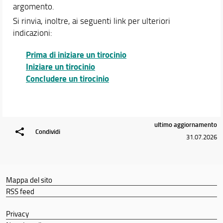
argomento.
Qualità del corso
Si rinvia, inoltre, ai seguenti link per ulteriori
Conoscenza di altre lingue
indicazioni:
Attività di tirocinio
Segnalazioni
Prima di iniziare un tirocinio
Iniziare un tirocinio
Didattica
Concludere un tirocinio
Orario e calendari
ultimo aggiornamento
Condividi
31.07.2026
Mappa del sito
RSS feed
Privacy